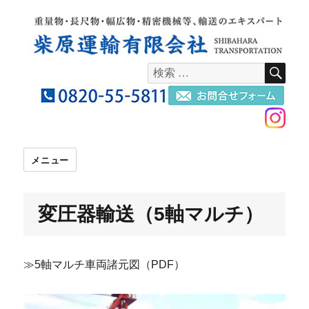
検
検
索
索
対
象:
メニュー
変圧器輸送（5軸マルチ）
≫5軸マルチ車両諸元図（PDF）